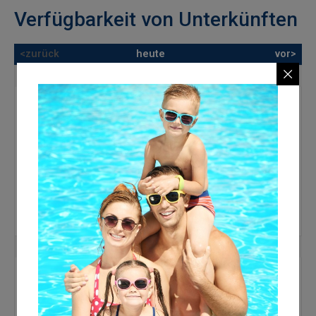
Verfügbarkeit von Unterkünften
<zurück
heute
vor>
Mo
Di
Mi
Do
Fr
Sa
So
1
2
3
4
5
6
7
8
9
10
11
12
13
14
15
16
17
18
19
20
21
22
23
24
25
26
27
28
29
30
31
September 2026
Mo
Di
Mi
Do
Fr
Sa
So
1
2
3
4
5
6
7
8
9
10
11
12
13