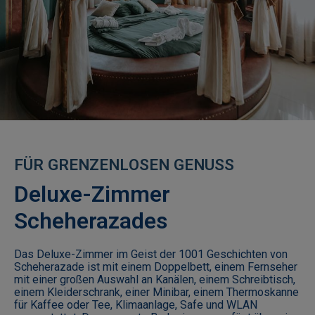
Kinder
3-10
Jahre
63
F
Ü
R
G
R
E
N
Z
E
N
L
O
S
E
N
G
E
N
U
S
S
07
432
Deluxe-Zimmer
Scheherazades
Arbeitsstunden
10:00
Das Deluxe-Zimmer im Geist der 1001 Geschichten von
-
Scheherazade ist mit einem Doppelbett, einem Fernseher
20:00​
mit einer großen Auswahl an Kanälen, einem Schreibtisch,
einem Kleiderschrank, einer Minibar, einem Thermoskanne
für Kaffee oder Tee, Klimaanlage, Safe und WLAN