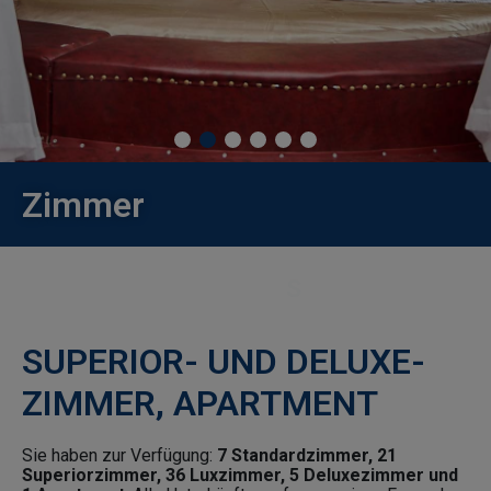
Kinder
3-10
Jahre
Zimmer
63
07
432
G
E
E
S
D
L
F
Ü
R
E
N
O
N
Arbeitsstunden
SUPERIOR- UND DELUXE-
10:00
ZIMMER, APARTMENT
-
20:00​
Sie haben zur Verfügung:
7 Standardzimmer, 21
Superiorzimmer, 36 Luxzimmer, 5 Deluxezimmer und