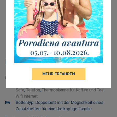
Details
Gäste:
3
MEHR ERFAHREN
Ausstattungen:
Arbeitstisch
,
Fernseher mit
Basissendern
,
Garderobe
,
Klimaanlage
,
Mini bar
,
Safe
,
Telefon
,
Thermoskanne für Kaffee und Tee
,
Wifi internet
Bettentyp:
Doppelbett mit der Möglichkeit eines
Zusatzbettes für eine dreiköpfige Familie