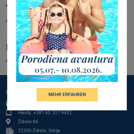
Verfügbarkeit von Unterkünften
Accommodation 7115 not found.
Formular zur Reservierung:
Accommodation 7115 not found.
KONTAKTINFORMATIONEN
MEHR ERFAHREN
Telefon: +381 12 7330 735
Handy: +381 63 107 9432
Ždrelo 66
12300 Ždrelo, Srbija