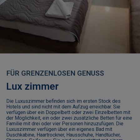
Kinder
3-10
Jahre
63
F
Ü
R
G
R
E
N
Z
E
N
L
O
S
E
N
G
E
N
U
S
S
07
432
Lux zimmer
Arbeitsstunden
Die Luxuszimmer befinden sich im ersten Stock des
Hotels und sind nicht mit dem Aufzug erreichbar. Sie
10:00
verfügen über ein Doppelbett oder zwei Einzelbetten mit
-
der Möglichkeit, ein oder zwei zusätzliche Betten für eine
20:00​
Familie mit drei oder vier Personen hinzuzufügen. Die
Luxuszimmer verfügen über ein eigenes Bad mit
Duschkabine, Haartrockner, Hausschuhe, Handtücher,