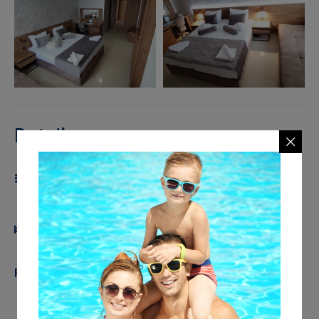
Details
Gäste:
3
Ausstattungen:
Arbeitstisch
,
Fernseher mit
Basissendern
,
Garderobe
,
Klimaanlage
,
Mini bar
,
Safe
,
Telefon
,
Wifi internet
Bettentyp:
Doppelbett mit der Möglichkeit eines
Zusatzbettes für eine dreiköpfige Familie
Preis von:
9,600
RSD
per night